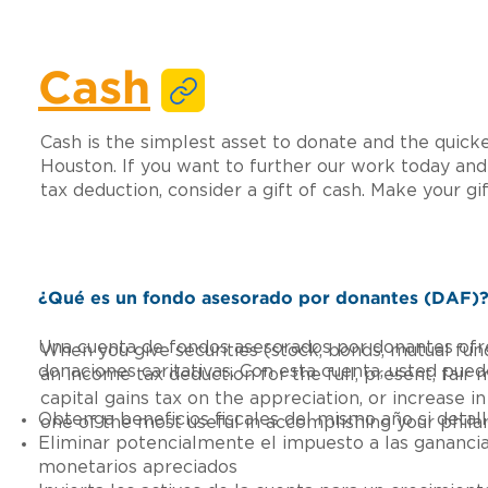
Cash
Cash is the simplest asset to donate and the qui
Houston. If you want to further our work today and
tax deduction, consider a gift of cash. Make your gif
¿Qué es un fondo asesorado por donantes (DAF)
Una cuenta de fondos asesorados por donantes ofr
When you give securities (stock, bonds, mutual fund
donaciones caritativas. Con esta cuenta, usted pued
an income tax deduction for the full, present, fai
capital gains tax on the appreciation, or increase in 
Obtenga beneficios fiscales del mismo año si detal
one of the most useful in accomplishing your phila
Eliminar potencialmente el impuesto a las ganancias
monetarios apreciados