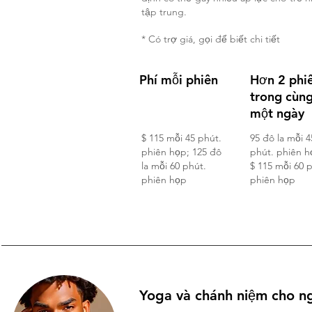
tập trung.
* Có trợ giá, gọi để biết chi tiết
Phí mỗi phiên
Hơn 2 phi
trong cùn
một ngày
$ 115 mỗi 45 phút.
95 đô la mỗi 4
phiên họp; 125 đô
phút. phiên h
la mỗi 60 phút.
$ 115 mỗi 60 
phiên họp
phiên họp
Yoga và chánh niệm cho n