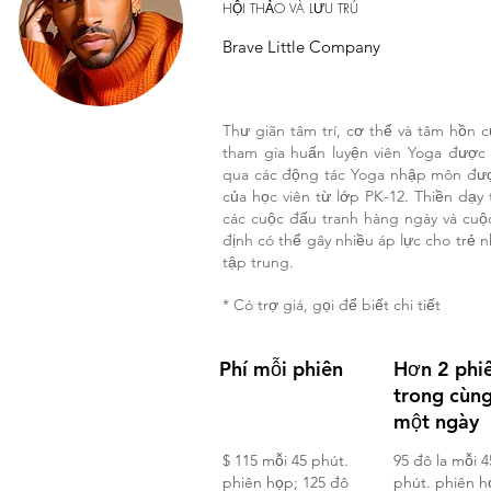
HỘI THẢO VÀ LƯU TRÚ
Brave Little Company
Thư giãn tâm trí, cơ thể và tâm hồn 
tham gia huấn luyện viên Yoga được
qua các động tác Yoga nhập môn được
của học viên từ lớp PK-12. Thiền dạy
các cuộc đấu tranh hàng ngày và cuộc
định có thể gây nhiều áp lực cho trẻ n
tập trung.
* Có trợ giá, gọi để biết chi tiết
Phí mỗi phiên
Hơn 2 phi
trong cùn
một ngày
$ 115 mỗi 45 phút.
95 đô la mỗi 4
phiên họp; 125 đô
phút. phiên h