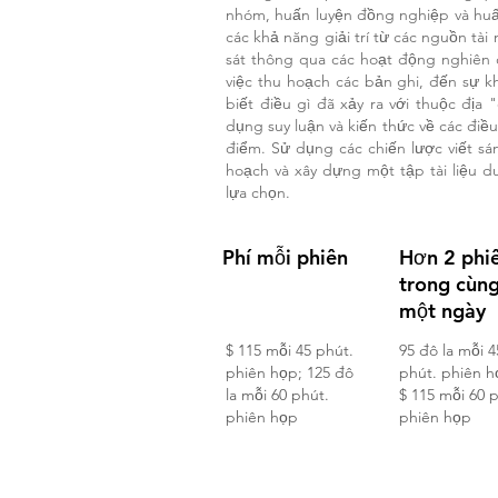
nhóm, huấn luyện đồng nghiệp và huấn
các khả năng giải trí từ các nguồn tài
sát thông qua các hoạt động nghiên 
việc thu hoạch các bản ghi, đến sự k
biết điều gì đã xảy ra với thuộc đị
dụng suy luận và kiến thức về các điều
điểm. Sử dụng các chiến lược viết sá
hoạch và xây dựng một tập tài liệu d
lựa chọn.
Phí mỗi phiên
Hơn 2 phi
trong cùn
một ngày
$ 115 mỗi 45 phút.
95 đô la mỗi 4
phiên họp; 125 đô
phút. phiên h
la mỗi 60 phút.
$ 115 mỗi 60 
phiên họp
phiên họp