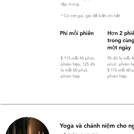
tập trung.
* Có trợ giá, gọi để biết chi tiết
Phí mỗi phiên
Hơn 2 phi
trong cùn
một ngày
$ 115 mỗi 45 phút.
95 đô la mỗi 4
phiên họp; 125 đô
phút. phiên h
la mỗi 60 phút.
$ 115 mỗi 60 
phiên họp
phiên họp
Yoga và chánh niệm cho n