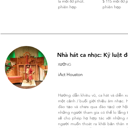
la mỗi 60 phút.
$ 115 mỗi 60 
phiên họp
phiên họp
Nhà hát ca nhạc: Kỷ luật 
XƯỞNG
iAct Houston
Hướng dẫn khiêu vũ, ca hát và diễn x
một cảnh / buổi giới thiệu âm nhạc. 
đào tạo và chưa qua đào tạo) cơ hội
những người tham gia có thể lo lắng 
sẽ cho phép họ hợp tác với những 
người muốn thoát ra khỏi bản thân m