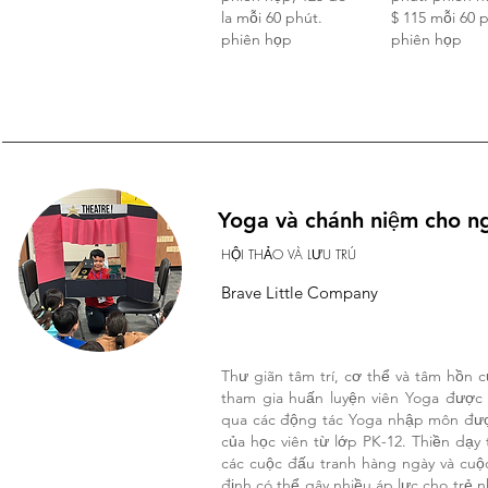
la mỗi 60 phút.
$ 115 mỗi 60 
phiên họp
phiên họp
Yoga và chánh niệm cho n
HỘI THẢO VÀ LƯU TRÚ
Brave Little Company
Thư giãn tâm trí, cơ thể và tâm hồn 
tham gia huấn luyện viên Yoga được
qua các động tác Yoga nhập môn được
của học viên từ lớp PK-12. Thiền dạy
các cuộc đấu tranh hàng ngày và cuộc
định có thể gây nhiều áp lực cho trẻ n