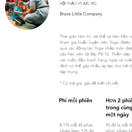
HỘI THẢO VÀ LƯU TRÚ
Brave Little Company
Thư giãn tâm trí, cơ thể và tâm hồn 
tham gia huấn luyện viên Yoga được
qua các động tác Yoga nhập môn được
của học viên từ lớp PK-12. Thiền dạy
các cuộc đấu tranh hàng ngày và cuộc
định có thể gây nhiều áp lực cho trẻ n
tập trung.
* Có trợ giá, gọi để biết chi tiết
Phí mỗi phiên
Hơn 2 phi
trong cùn
một ngày
$ 115 mỗi 45 phút.
95 đô la mỗi 4
phiên họp; 125 đô
phút. phiên h