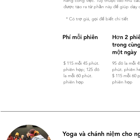
năng công việc. Tùy thuộc vào nhu cầ
được tạo ra từ phần này để giúp dạy c
* Có trợ giá, gọi để biết chi tiết
Phí mỗi phiên
Hơn 2 phi
trong cùn
một ngày
$ 115 mỗi 45 phút.
95 đô la mỗi 4
phiên họp; 125 đô
phút. phiên h
la mỗi 60 phút.
$ 115 mỗi 60 
phiên họp
phiên họp
Yoga và chánh niệm cho n