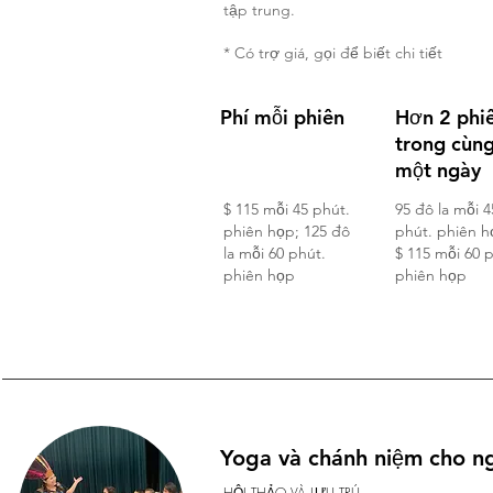
tập trung.
* Có trợ giá, gọi để biết chi tiết
Phí mỗi phiên
Hơn 2 phi
trong cùn
một ngày
$ 115 mỗi 45 phút.
95 đô la mỗi 4
phiên họp; 125 đô
phút. phiên h
la mỗi 60 phút.
$ 115 mỗi 60 
phiên họp
phiên họp
Yoga và chánh niệm cho n
HỘI THẢO VÀ LƯU TRÚ