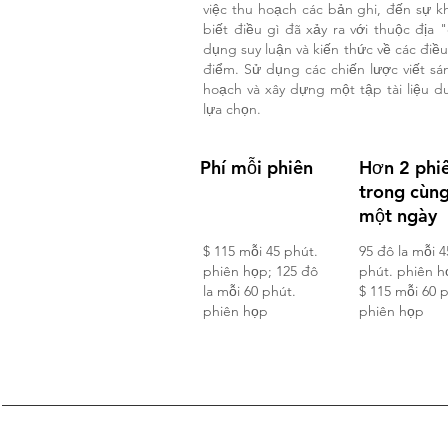
việc thu hoạch các bản ghi, đến sự k
biết điều gì đã xảy ra với thuộc đị
dụng suy luận và kiến thức về các điều
điểm. Sử dụng các chiến lược viết sá
hoạch và xây dựng một tập tài liệu d
lựa chọn.
Phí mỗi phiên
Hơn 2 phi
trong cùn
một ngày
$ 115 mỗi 45 phút.
95 đô la mỗi 4
phiên họp; 125 đô
phút. phiên h
la mỗi 60 phút.
$ 115 mỗi 60 
phiên họp
phiên họp