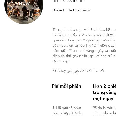
HỘI THẢO VÀ LƯU TRÚ
Brave Little Company
Thư giãn tâm trí, cơ thể và tâm hồn 
tham gia huấn luyện viên Yoga được
qua các động tác Yoga nhập môn được
của học viên từ lớp PK-12. Thiền dạy
các cuộc đấu tranh hàng ngày và cuộc
định có thể gây nhiều áp lực cho trẻ n
tập trung.
* Có trợ giá, gọi để biết chi tiết
Phí mỗi phiên
Hơn 2 phi
trong cùn
một ngày
$ 115 mỗi 45 phút.
95 đô la mỗi 4
phiên họp; 125 đô
phút. phiên h