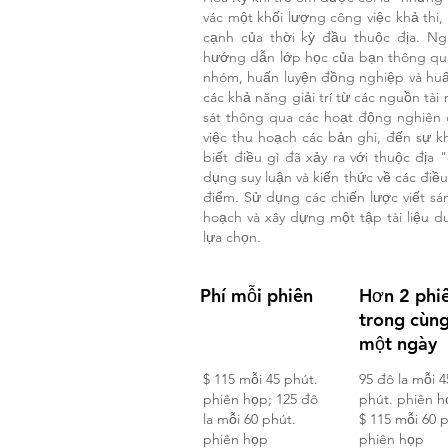
vác một khối lượng công việc khả thi,
cạnh của thời kỳ đầu thuộc địa. Ng
hướng dẫn lớp học của bạn thông qua
nhóm, huấn luyện đồng nghiệp và huấn
các khả năng giải trí từ các nguồn tài
sát thông qua các hoạt động nghiên 
việc thu hoạch các bản ghi, đến sự k
biết điều gì đã xảy ra với thuộc đị
dụng suy luận và kiến thức về các điều
điểm. Sử dụng các chiến lược viết sá
hoạch và xây dựng một tập tài liệu d
lựa chọn.
Phí mỗi phiên
Hơn 2 phi
trong cùn
một ngày
$ 115 mỗi 45 phút.
95 đô la mỗi 4
phiên họp; 125 đô
phút. phiên h
la mỗi 60 phút.
$ 115 mỗi 60 
phiên họp
phiên họp