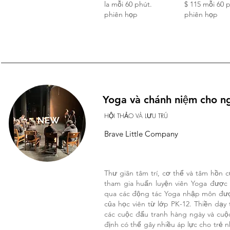
la mỗi 60 phút.
$ 115 mỗi 60 
phiên họp
phiên họp
Yoga và chánh niệm cho n
HỘI THẢO VÀ LƯU TRÚ
Brave Little Company
Thư giãn tâm trí, cơ thể và tâm hồn 
tham gia huấn luyện viên Yoga được
qua các động tác Yoga nhập môn được
của học viên từ lớp PK-12. Thiền dạy
các cuộc đấu tranh hàng ngày và cuộc
định có thể gây nhiều áp lực cho trẻ n