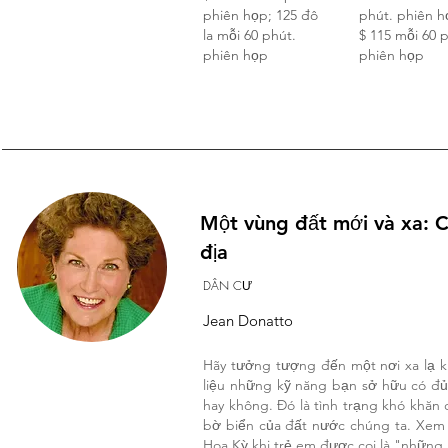
phiên họp; 125 đô
phút. phiên h
la mỗi 60 phút.
$ 115 mỗi 60 
phiên họp
phiên họp
Một vùng đất mới và xa: C
địa
DÂN CƯ
Jean Donatto
Hãy tưởng tượng đến một nơi xa lạ k
liệu những kỹ năng bạn sở hữu có đủ
hay không. Đó là tình trạng khó khă
bờ biển của đất nước chúng ta. Xem x
Hoa Kỳ khi trẻ em được coi là "những