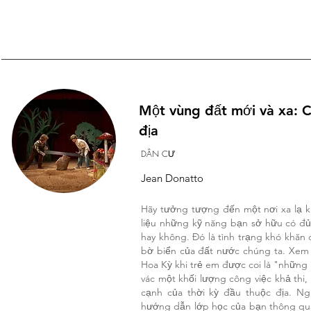
Một vùng đất mới và xa: C
địa
DÂN CƯ
Jean Donatto
Hãy tưởng tượng đến một nơi xa lạ k
liệu những kỹ năng bạn sở hữu có đủ
hay không. Đó là tình trạng khó khă
bờ biển của đất nước chúng ta. Xem x
Hoa Kỳ khi trẻ em được coi là "những
vác một khối lượng công việc khả thi,
cạnh của thời kỳ đầu thuộc địa. Ng
hướng dẫn lớp học của bạn thông qua