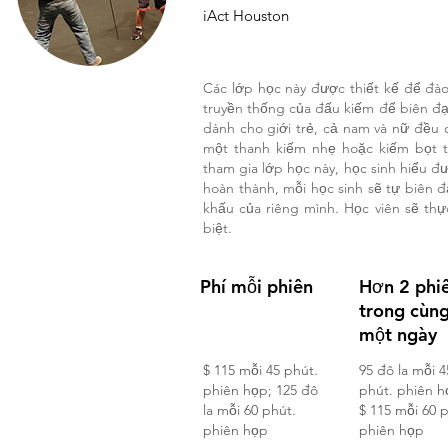
iAct Houston
Các lớp học này được thiết kế để đào 
truyền thống của đấu kiếm để biên đạo
dành cho giới trẻ, cả nam và nữ đều 
một thanh kiếm nhẹ hoặc kiếm bọt 
tham gia lớp học này, học sinh hiểu đ
hoàn thành, mỗi học sinh sẽ tự biên 
khấu của riêng mình. Học viên sẽ thự
biệt.
Phí mỗi phiên
Hơn 2 phi
trong cùn
một ngày
$ 115 mỗi 45 phút.
95 đô la mỗi 4
phiên họp; 125 đô
phút. phiên h
la mỗi 60 phút.
$ 115 mỗi 60 
phiên họp
phiên họp