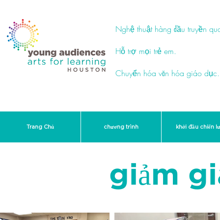
Nghệ thuật hàng đầu truyền qu
Hỗ trợ mọi trẻ em.
Chuyển hóa văn hóa giáo dục.
Trang Chủ
chương trình
khởi đầu chiến l
giảm g